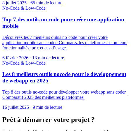
8 juillet 2025
·
65 min de lecture
No-Code & Low-Code
Top 7 des outils no code pour créer une application
mobile
Découvrez les 7 meilleurs outils no-code pour créer votre
application mobile sans coder. Comparez les plateformes selon leurs
fonctionnalités, prix et cas d’usage.
6 février 2026
·
13 min de lecture
No-Code & Low-Code
Les 8 meilleurs outils nocode pour le développement
de webapp en 2025
Top 8 des outils no-code pour développer votre webapp sans coder.
Comparatif 2025 des meilleures plateformes.
16 juillet 2025
·
9 min de lecture
Prêt à démarrer votre projet ?