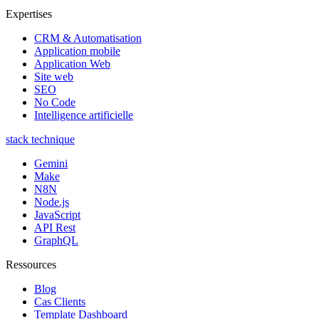
Expertises
CRM & Automatisation
Application mobile
Application Web
Site web
SEO
No Code
Intelligence artificielle
stack technique
Gemini
Make
N8N
Node.js
JavaScript
API Rest
GraphQL
Ressources
Blog
Cas Clients
Template Dashboard