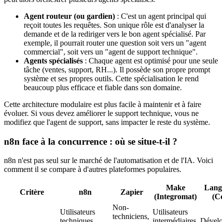
Agent routeur (ou gardien)
: C'est un agent principal qui
reçoit toutes les requêtes. Son unique rôle est d'analyser la
demande et de la rediriger vers le bon agent spécialisé. Par
exemple, il pourrait router une question soit vers un "agent
commercial", soit vers un "agent de support technique".
Agents spécialisés
: Chaque agent est optimisé pour une seule
tâche (ventes, support, RH...). Il possède son propre prompt
système et ses propres outils. Cette spécialisation le rend
beaucoup plus efficace et fiable dans son domaine.
Cette architecture modulaire est plus facile à maintenir et à faire
évoluer. Si vous devez améliorer le support technique, vous ne
modifiez que l'agent de support, sans impacter le reste du système.
n8n face à la concurrence : où se situe-t-il ?
n8n n'est pas seul sur le marché de l'automatisation et de l'IA. Voici
comment il se compare à d'autres plateformes populaires.
Make
Lang
Critère
n8n
Zapier
(Integromat)
(C
Non-
Utilisateurs
Utilisateurs
techniciens,
techniques,
intermédiaires,
Dévelo