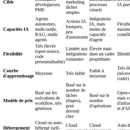
Cible
marketing,
développeurs,
processus
IA pur
tâches
PME
visuels
simples
Agents
Intégrations
Actions IA
autonomes,
IA, mais
Flexibi
basiques,
Capacités IA
multi-outils,
moins de
maxima
peu
RAG, multi-
capacités
contrôl
d'autonomie
agents
d'agent
Très élevée
Limitée aux
Élevée mais
(open-source,
Flexibilité
intégrations
dans un cadre
Illimit
code
existantes
propriétaire
personnalisable)
Très é
Courbe
Faible à
Moyenne
Très faible
(nécess
d'apprentissage
moyenne
coder)
Basé sur le
nombre de
Basé sur les
Open-s
tâches
Basé sur le
exécutions de
mais c
Modèle de prix
(étapes),
nombre
workflow, très
d'infra
peut
d'opérations
généreux
et d'A
devenir
cher
Cloud ou auto-
Cloud
Cloud
Auto-h
Hébergement
hébergé (self-