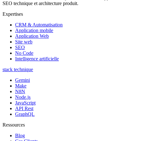
SEO technique et architecture produit.
Expertises
CRM & Automatisation
Application mobile
Application Web
Site web
SEO
No Code
Intelligence artificielle
stack technique
Gemini
Make
N8N
Node.js
JavaScript
API Rest
GraphQL
Ressources
Blog