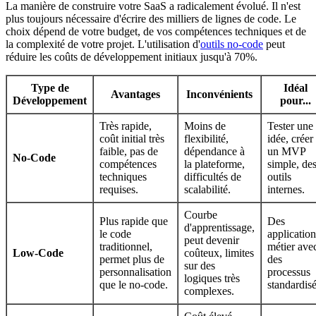
La manière de construire votre SaaS a radicalement évolué. Il n'est
plus toujours nécessaire d'écrire des milliers de lignes de code. Le
choix dépend de votre budget, de vos compétences techniques et de
la complexité de votre projet. L'utilisation d'
outils no-code
peut
réduire les coûts de développement initiaux jusqu'à 70%.
Type de
Idéal
Avantages
Inconvénients
Développement
pour...
Très rapide,
Moins de
Tester une
coût initial très
flexibilité,
idée, créer
faible, pas de
dépendance à
un MVP
No-Code
compétences
la plateforme,
simple, de
techniques
difficultés de
outils
requises.
scalabilité.
internes.
Courbe
Plus rapide que
Des
d'apprentissage,
le code
application
peut devenir
traditionnel,
métier ave
Low-Code
coûteux, limites
permet plus de
des
sur des
personnalisation
processus
logiques très
que le no-code.
standardisé
complexes.