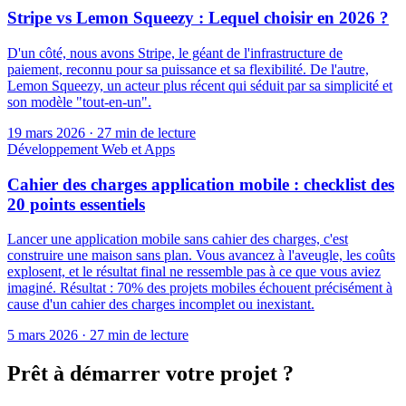
Stripe vs Lemon Squeezy : Lequel choisir en 2026 ?
D'un côté, nous avons Stripe, le géant de l'infrastructure de
paiement, reconnu pour sa puissance et sa flexibilité. De l'autre,
Lemon Squeezy, un acteur plus récent qui séduit par sa simplicité et
son modèle "tout-en-un".
19 mars 2026
·
27 min de lecture
Développement Web et Apps
Cahier des charges application mobile : checklist des
20 points essentiels
Lancer une application mobile sans cahier des charges, c'est
construire une maison sans plan. Vous avancez à l'aveugle, les coûts
explosent, et le résultat final ne ressemble pas à ce que vous aviez
imaginé. Résultat : 70% des projets mobiles échouent précisément à
cause d'un cahier des charges incomplet ou inexistant.
5 mars 2026
·
27 min de lecture
Prêt à démarrer votre projet ?