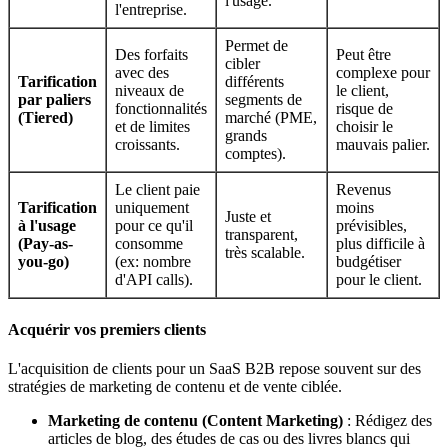
l'usage.
l'entreprise.
Permet de
Des forfaits
Peut être
cibler
avec des
complexe pour
Tarification
différents
niveaux de
le client,
par paliers
segments de
fonctionnalités
risque de
(Tiered)
marché (PME,
et de limites
choisir le
grands
croissants.
mauvais palier.
comptes).
Le client paie
Revenus
Tarification
uniquement
moins
Juste et
à l'usage
pour ce qu'il
prévisibles,
transparent,
(Pay-as-
consomme
plus difficile à
très scalable.
you-go)
(ex: nombre
budgétiser
d'API calls).
pour le client.
Acquérir vos premiers clients
L'acquisition de clients pour un SaaS B2B repose souvent sur des
stratégies de marketing de contenu et de vente ciblée.
Marketing de contenu (Content Marketing)
: Rédigez des
articles de blog, des études de cas ou des livres blancs qui