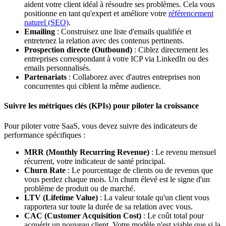
aident votre client idéal à résoudre ses problèmes. Cela vous
positionne en tant qu'expert et améliore votre
référencement
naturel (SEO)
.
Emailing
: Construisez une liste d'emails qualifiée et
entretenez la relation avec des contenus pertinents.
Prospection directe (Outbound)
: Ciblez directement les
entreprises correspondant à votre ICP via LinkedIn ou des
emails personnalisés.
Partenariats
: Collaborez avec d'autres entreprises non
concurrentes qui ciblent la même audience.
Suivre les métriques clés (KPIs) pour piloter la croissance
Pour piloter votre SaaS, vous devez suivre des indicateurs de
performance spécifiques :
MRR (Monthly Recurring Revenue)
: Le revenu mensuel
récurrent, votre indicateur de santé principal.
Churn Rate
: Le pourcentage de clients ou de revenus que
vous perdez chaque mois. Un churn élevé est le signe d'un
problème de produit ou de marché.
LTV (Lifetime Value)
: La valeur totale qu'un client vous
rapportera sur toute la durée de sa relation avec vous.
CAC (Customer Acquisition Cost)
: Le coût total pour
acquérir un nouveau client. Votre modèle n'est viable que si la