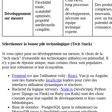
Coût élevé,
Flexibilité
long processus
Des produi
totale,
de
complexes
scalabilité
Développement
développement,
innovants,
optimisée,
sur mesure
nécessite une
avec un for
propriété
équipe
potentiel d
intellectuelle
technique
croissance.
complète.
experte.
Sélectionner la bonne pile technologique (Tech Stack)
Si vous optez pour un développement sur mesure, le choix de la
"tech stack" (l'ensemble des technologies utilisées) est primordial. Il
n'y a pas de réponse unique, mais certains choix sont populaires
pour leur robustesse et leur écosystème.
Frontend
(ce que l'utilisateur voit) :
React
, Vue.js ou Angular
sont des frameworks
JavaScript
leaders pour créer des
interfaces utilisateur dynamiques et réactives.
Backend (la logique serveur) :
Node.js
(JavaScript), Python
(avec Django ou Flask) ou Ruby (on Rails) sont des choix
courants pour leur rapidité de développement et leurs vastes
bibliothèques.
Base de données : PostgreSQL (pour la robustesse) ou
MongoDB (pour la flexibilité) sont souvent privilégiés.