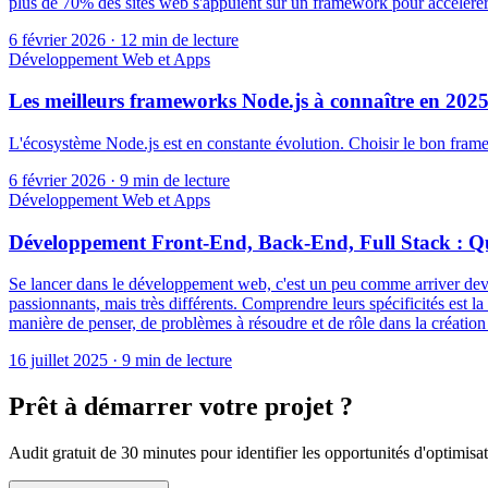
plus de 70% des sites web s'appuient sur un framework pour accélérer 
6 février 2026
·
12 min de lecture
Développement Web et Apps
Les meilleurs frameworks Node.js à connaître en 202
L'écosystème Node.js est en constante évolution. Choisir le bon frame
6 février 2026
·
9 min de lecture
Développement Web et Apps
Développement Front-End, Back-End, Full Stack : Que
Se lancer dans le développement web, c'est un peu comme arriver devan
passionnants, mais très différents. Comprendre leurs spécificités est 
manière de penser, de problèmes à résoudre et de rôle dans la création
16 juillet 2025
·
9 min de lecture
Prêt à démarrer votre projet ?
Audit gratuit de 30 minutes pour identifier les opportunités d'optimisa