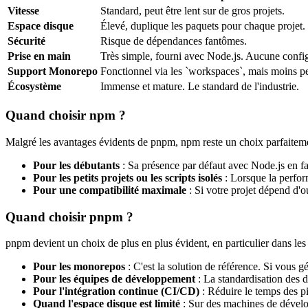
Vitesse
Standard, peut être lent sur de gros projets.
Espace disque
Élevé, duplique les paquets pour chaque projet.
Sécurité
Risque de dépendances fantômes.
Prise en main
Très simple, fourni avec Node.js. Aucune config
Support Monorepo
Fonctionnel via les `workspaces`, mais moins p
Écosystème
Immense et mature. Le standard de l'industrie.
Quand choisir npm ?
Malgré les avantages évidents de pnpm, npm reste un choix parfaitemen
Pour les débutants
: Sa présence par défaut avec Node.js en fait
Pour les petits projets ou les scripts isolés
: Lorsque la perform
Pour une compatibilité maximale
: Si votre projet dépend d'ou
Quand choisir pnpm ?
pnpm devient un choix de plus en plus évident, en particulier dans les
Pour les monorepos
: C'est la solution de référence. Si vous
Pour les équipes de développement
: La standardisation des dé
Pour l'intégration continue (CI/CD)
: Réduire le temps des p
Quand l'espace disque est limité
: Sur des machines de dévelo