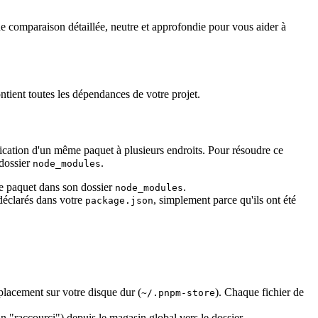
une comparaison détaillée, neutre et approfondie pour vous aider à
ontient toutes les dépendances de votre projet.
lication d'un même paquet à plusieurs endroits. Pour résoudre ce
 dossier
.
node_modules
ce paquet dans son dossier
.
node_modules
déclarés dans votre
, simplement parce qu'ils ont été
package.json
placement sur votre disque dur (
). Chaque fichier de
~/.pnpm-store
n "raccourci") depuis le magasin global vers le dossier