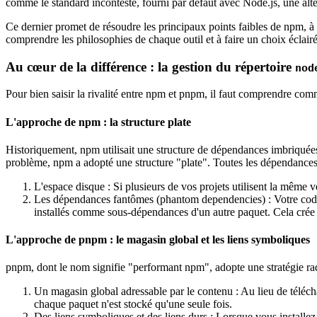
comme le standard incontesté, fourni par défaut avec Node.js, une alt
Ce dernier promet de résoudre les principaux points faibles de npm, à s
comprendre les philosophies de chaque outil et à faire un choix éclairé
Au cœur de la différence : la gestion du répertoire
nod
Pour bien saisir la rivalité entre npm et pnpm, il faut comprendre c
L'approche de npm : la structure plate
Historiquement, npm utilisait une structure de dépendances imbriquées
problème, npm a adopté une structure "plate". Toutes les dépendances
L'espace disque : Si plusieurs de vos projets utilisent la même 
Les dépendances fantômes (phantom dependencies) : Votre code p
installés comme sous-dépendances d'un autre paquet. Cela crée un
L'approche de pnpm : le magasin global et les liens symboliques
pnpm, dont le nom signifie "performant npm", adopte une stratégie radi
Un magasin global adressable par le contenu : Au lieu de téléch
chaque paquet n'est stocké qu'une seule fois.
Des liens symboliques et des liens durs : Lorsque vous installez