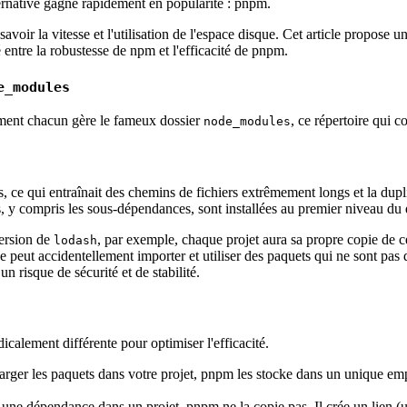
ernative gagne rapidement en popularité : pnpm.
avoir la vitesse et l'utilisation de l'espace disque. Cet article propose 
 entre la robustesse de npm et l'efficacité de pnpm.
e_modules
omment chacun gère le fameux dossier
, ce répertoire qui c
node_modules
, ce qui entraînait des chemins de fichiers extrêmement longs et la dup
, y compris les sous-dépendances, sont installées au premier niveau du
version de
, par exemple, chaque projet aura sa propre copie de 
lodash
eut accidentellement importer et utiliser des paquets qui ne sont pas 
 risque de sécurité et de stabilité.
calement différente pour optimiser l'efficacité.
arger les paquets dans votre projet, pnpm les stocke dans un unique em
 une dépendance dans un projet, pnpm ne la copie pas. Il crée un lien (u