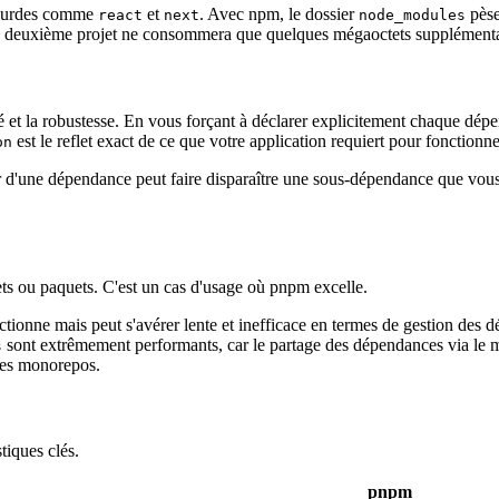
lourdes comme
et
. Avec npm, le dossier
pèse
react
next
node_modules
le deuxième projet ne consommera que quelques mégaoctets supplémentai
é et la robustesse. En vous forçant à déclarer explicitement chaque dépe
est le reflet exact de ce que votre application requiert pour fonctionne
on
r d'une dépendance peut faire disparaître une sous-dépendance que vous u
s ou paquets. C'est un cas d'usage où pnpm excelle.
nctionne mais peut s'avérer lente et inefficace en termes de gestion des 
sont extrêmement performants, car le partage des dépendances via le m
s
nses monorepos.
tiques clés.
pnpm