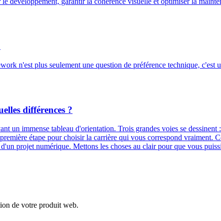
le développement, garantir la cohérence visuelle et optimiser la mainte
5
work n'est plus seulement une question de préférence technique, c'est u
lles différences ?
t un immense tableau d'orientation. Trois grandes voies se dessinent : 
la première étape pour choisir la carrière qui vous correspond vraiment.
 d'un projet numérique. Mettons les choses au clair pour que vous puissi
tion de votre produit web.