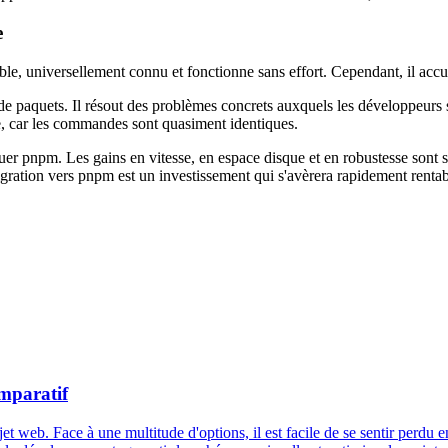
e
iable, universellement connu et fonctionne sans effort. Cependant, il accu
 de paquets. Il résout des problèmes concrets auxquels les développeurs 
sée, car les commandes sont quasiment identiques.
 pnpm. Les gains en vitesse, en espace disque et en robustesse sont si sig
 migration vers pnpm est un investissement qui s'avèrera rapidement rentab
mparatif
 web. Face à une multitude d'options, il est facile de se sentir perdu e