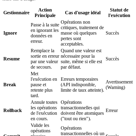
Action
Statut de
Gestionnaire
Cas d'usage idéal
Principale
l'exécution
Opérations non
Passe à la suite
critiques, traitement de
en ignorant les
Ignore
masse où quelques
Succès
données en
pertes sont
erreur.
acceptables.
Remplace la
Quand une valeur est
sortie en erreur
nécessaire pour la
Resume
Succès
par une valeur
suite, même si elle est
de secours.
par défaut.
Met
l'exécution en
Erreurs temporaires
Avertissement
Break
pause et
(API indisponible,
(Warning)
retente plus
limite de taux atteinte).
tard.
Annule toutes
Opérations
les opérations
transactionnelles qui
Rollback
Erreur
de l'exécution
doivent être atomiques
en cours.
("tout ou rien").
Valide les
Opérations
opérations
transactionnelles où un