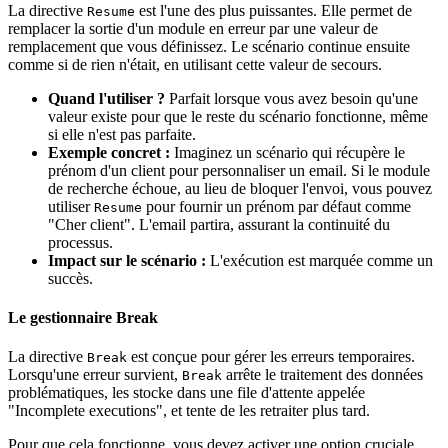
La directive
est l'une des plus puissantes. Elle permet de
Resume
remplacer la sortie d'un module en erreur par une valeur de
remplacement que vous définissez. Le scénario continue ensuite
comme si de rien n'était, en utilisant cette valeur de secours.
Quand l'utiliser ?
Parfait lorsque vous avez besoin qu'une
valeur existe pour que le reste du scénario fonctionne, même
si elle n'est pas parfaite.
Exemple concret :
Imaginez un scénario qui récupère le
prénom d'un client pour personnaliser un email. Si le module
de recherche échoue, au lieu de bloquer l'envoi, vous pouvez
utiliser
pour fournir un prénom par défaut comme
Resume
"Cher client". L'email partira, assurant la continuité du
processus.
Impact sur le scénario :
L'exécution est marquée comme un
succès.
Le gestionnaire Break
La directive
est conçue pour gérer les erreurs temporaires.
Break
Lorsqu'une erreur survient,
arrête le traitement des données
Break
problématiques, les stocke dans une file d'attente appelée
"Incomplete executions", et tente de les retraiter plus tard.
Pour que cela fonctionne, vous devez activer une option cruciale