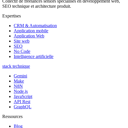
Collectif de freelances seniors spécialisés en développement web,
SEO technique et architecture produit.
Expertises
CRM & Automatisation
Application mobile
Application Web
Site web
SEO
No Code
Intelligence artificielle
stack technique
Gemini
Make
N8N
Node.js
JavaScript
API Rest
GraphQL
Ressources
Blog