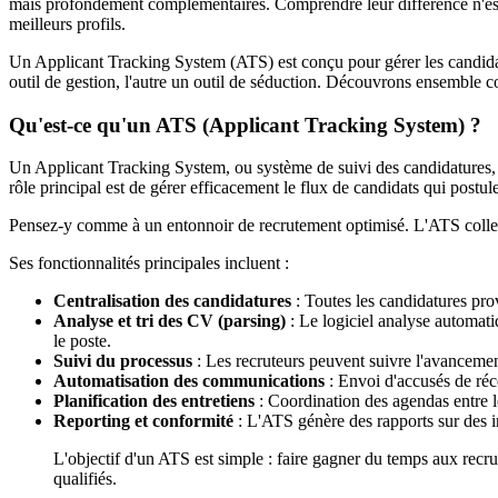
mais profondément complémentaires. Comprendre leur différence n'est pa
meilleurs profils.
Un Applicant Tracking System (ATS) est conçu pour gérer les candida
outil de gestion, l'autre un outil de séduction. Découvrons ensemble co
Qu'est-ce qu'un ATS (Applicant Tracking System) ?
Un Applicant Tracking System, ou système de suivi des candidatures, e
rôle principal est de gérer efficacement le flux de candidats qui postul
Pensez-y comme à un entonnoir de recrutement optimisé. L'ATS collecte
Ses fonctionnalités principales incluent :
Centralisation des candidatures
: Toutes les candidatures prov
Analyse et tri des CV (parsing)
: Le logiciel analyse automati
le poste.
Suivi du processus
: Les recruteurs peuvent suivre l'avancement 
Automatisation des communications
: Envoi d'accusés de réc
Planification des entretiens
: Coordination des agendas entre l
Reporting et conformité
: L'ATS génère des rapports sur des i
L'objectif d'un ATS est simple : faire gagner du temps aux recrut
qualifiés.