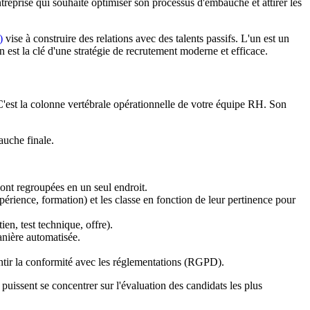
reprise qui souhaite optimiser son processus d'embauche et attirer les
)
vise à construire des relations avec des talents passifs. L'un est un
n est la clé d'une stratégie de recrutement moderne et efficace.
C'est la colonne vertébrale opérationnelle de votre équipe RH. Son
auche finale.
sont regroupées en un seul endroit.
érience, formation) et les classe en fonction de leur pertinence pour
en, test technique, offre).
anière automatisée.
antir la conformité avec les réglementations (RGPD).
 puissent se concentrer sur l'évaluation des candidats les plus