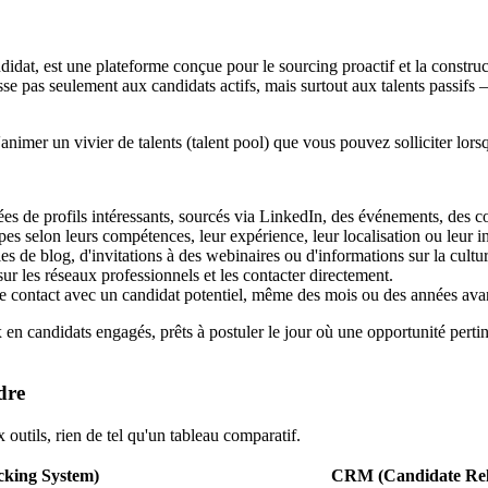
at, est une plateforme conçue pour le sourcing proactif et la constructi
esse pas seulement aux candidats actifs, mais surtout aux talents passif
nimer un vivier de talents (talent pool) que vous pouvez solliciter lorsq
es de profils intéressants, sourcés via LinkedIn, des événements, des co
s selon leurs compétences, leur expérience, leur localisation ou leur int
les de blog, d'invitations à des webinaires ou d'informations sur la cultur
sur les réseaux professionnels et les contacter directement.
de contact avec un candidat potentiel, même des mois ou des années avan
n candidats engagés, prêts à postuler le jour où une opportunité pertine
dre
 outils, rien de tel qu'un tableau comparatif.
cking System)
CRM (Candidate Rel