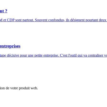
nt ?
M et CDP sont partout. Souvent confondus, ils désignent pourtant deux o
entreprises
tape décisive pour une petite entreprise. C'est l'outil qui va centraliser
tion de votre produit web.