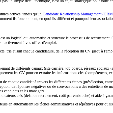
s un simple détail technique, c'est un enjeu stratégique pour toute ent
tures actives, tandis qu'un
Candidate Relationship Management (CRM
mment ils fonctionnent, en quoi ils diffèrent et pourquoi leur associatio
st un logiciel qui automatise et structure le processus de recrutement. 
ent activement à vos offres d'emploi.
, trie et suit chaque candidature, de la réception du CV jusqu'à l'emb
enant de différents canaux (site carrière, job boards, réseaux sociaux) 
quement les CV pour en extraire les informations clés (compétences, exp
de chaque candidat à travers les différentes étapes (présélection, entreti
eption, de réponses négatives ou de convocations à des entretiens de m
es candidats et les managers.
ndicateurs clés (délai de recrutement, coût par embauche) et aide à gar
eurs en automatisant les tâches administratives et répétitives pour qu'ils