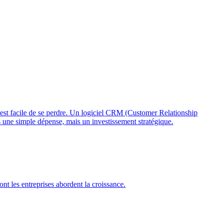
, il est facile de se perdre. Un logiciel CRM (Customer Relationship
 une simple dépense, mais un investissement stratégique.
t les entreprises abordent la croissance.