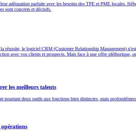
par leur adéquation parfaite avec les besoins des TPE et PME locales. 
s sont concrets et décisifs.
 la réussite, le logiciel CRM (Customer Relationship Management) n'est p
tion avec vos clients et prospects. Mais face à une offre pléthorique, un
r les meilleurs talents
nt pourtant deux outils aux fonctions bien distinctes, mais profondéme
 opérations