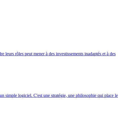
e leurs rôles peut mener à des investissements inadaptés et à des
simple logiciel. C'est une stratégie, une philosophie qui place le