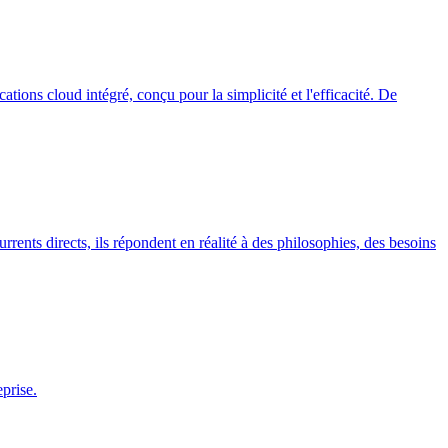
ons cloud intégré, conçu pour la simplicité et l'efficacité. De
ts directs, ils répondent en réalité à des philosophies, des besoins
prise.