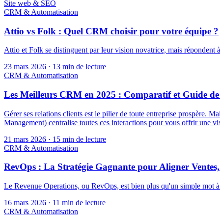
Site web & SEO
CRM & Automatisation
Attio vs Folk : Quel CRM choisir pour votre équipe ?
Attio et Folk se distinguent par leur vision novatrice, mais répondent à
23 mars 2026
·
13 min de lecture
CRM & Automatisation
Les Meilleurs CRM en 2025 : Comparatif et Guide de 
Gérer ses relations clients est le pilier de toute entreprise prospère. 
Management) centralise toutes ces interactions pour vous offrir une 
21 mars 2026
·
15 min de lecture
CRM & Automatisation
RevOps : La Stratégie Gagnante pour Aligner Ventes, 
Le Revenue Operations, ou RevOps, est bien plus qu'un simple mot à la
16 mars 2026
·
11 min de lecture
CRM & Automatisation