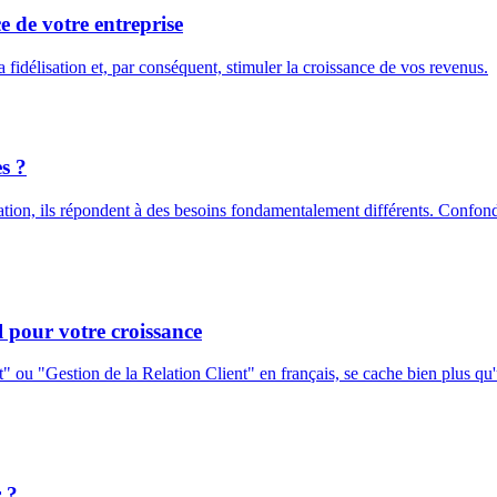
 de votre entreprise
la fidélisation et, par conséquent, stimuler la croissance de vos revenus.
s ?
tion, ils répondent à des besoins fondamentalement différents. Confondr
 pour votre croissance
"Gestion de la Relation Client" en français, se cache bien plus qu'un 
 ?