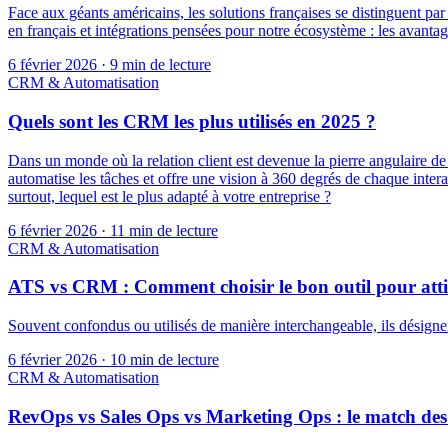
Face aux géants américains, les solutions françaises se distinguent 
en français et intégrations pensées pour notre écosystème : les avantage
6 février 2026
·
9 min de lecture
CRM & Automatisation
Quels sont les CRM les plus utilisés en 2025 ?
Dans un monde où la relation client est devenue la pierre angulaire de
automatise les tâches et offre une vision à 360 degrés de chaque interac
surtout, lequel est le plus adapté à votre entreprise ?
6 février 2026
·
11 min de lecture
CRM & Automatisation
ATS vs CRM : Comment choisir le bon outil pour attire
Souvent confondus ou utilisés de manière interchangeable, ils désigne
6 février 2026
·
10 min de lecture
CRM & Automatisation
RevOps vs Sales Ops vs Marketing Ops : le match des