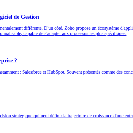
iciel de Gestion
talement différente. D'un côté, Zoho propose un écosystème d'applicati
onnalisable, capable de s'adapter aux processus les plus spécifiques.
eprise ?
amment : Salesforce et HubSpot. Souvent présentés comme des concurren
n stratégique qui peut définir la trajectoire de croissance d'une entre