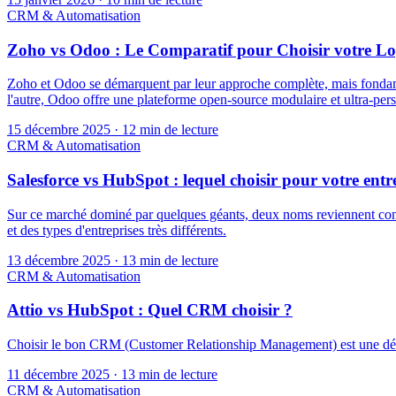
CRM & Automatisation
Zoho vs Odoo : Le Comparatif pour Choisir votre Log
Zoho et Odoo se démarquent par leur approche complète, mais fondamen
l'autre, Odoo offre une plateforme open-source modulaire et ultra-pers
15 décembre 2025
·
12 min de lecture
CRM & Automatisation
Salesforce vs HubSpot : lequel choisir pour votre entr
Sur ce marché dominé par quelques géants, deux noms reviennent const
et des types d'entreprises très différents.
13 décembre 2025
·
13 min de lecture
CRM & Automatisation
Attio vs HubSpot : Quel CRM choisir ?
Choisir le bon CRM (Customer Relationship Management) est une décisio
11 décembre 2025
·
13 min de lecture
CRM & Automatisation