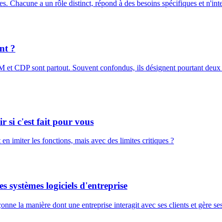
 Chacune a un rôle distinct, répond à des besoins spécifiques et n'inte
nt ?
M et CDP sont partout. Souvent confondus, ils désignent pourtant deux o
si c'est fait pour vous
en imiter les fonctions, mais avec des limites critiques ?
 systèmes logiciels d'entreprise
ne la manière dont une entreprise interagit avec ses clients et gère ses