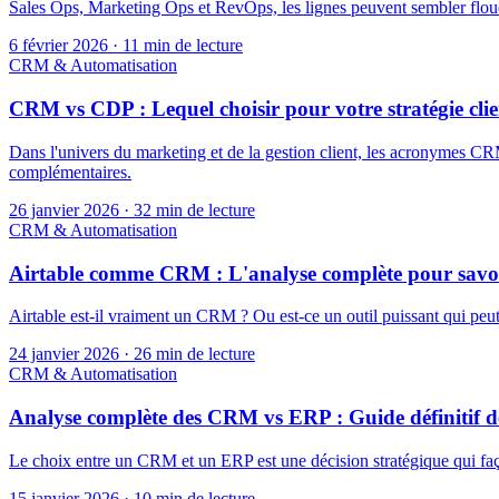
Sales Ops, Marketing Ops et RevOps, les lignes peuvent sembler floues.
6 février 2026
·
11 min de lecture
CRM & Automatisation
CRM vs CDP : Lequel choisir pour votre stratégie clie
Dans l'univers du marketing et de la gestion client, les acronymes CR
complémentaires.
26 janvier 2026
·
32 min de lecture
CRM & Automatisation
Airtable comme CRM : L'analyse complète pour savoir 
Airtable est-il vraiment un CRM ? Ou est-ce un outil puissant qui peut 
24 janvier 2026
·
26 min de lecture
CRM & Automatisation
Analyse complète des CRM vs ERP : Guide définitif des
Le choix entre un CRM et un ERP est une décision stratégique qui façon
15 janvier 2026
·
10 min de lecture