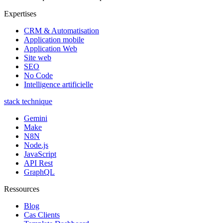
Expertises
CRM & Automatisation
Application mobile
Application Web
Site web
SEO
No Code
Intelligence artificielle
stack technique
Gemini
Make
N8N
Node.js
JavaScript
API Rest
GraphQL
Ressources
Blog
Cas Clients