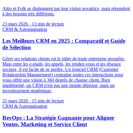
Attio et Folk se distinguent par leur vision novatrice, mais répondent
à des besoins très différents.
23 mars 2026
·
13 min de lecture
CRM & Automatisation
Les Meilleurs CRM en 2025 : Comparatif et Guide
de Sélection
Gérer ses relations clients est le pilier de toute entreprise prospère.
Mais entre les e-mails, les appels, les rendez-vous et les réseaux
sociaux, il est facile de se perdre. Un logiciel CRM (Customer
Relationship Management) centralise toutes ces interactions pour
vous offrir une vision à 360 degrés de chaque client. Bien
implémenté, un CRM n'est pas une simple dépense, mais un
investissement stratégique.
21 mars 2026
·
15 min de lecture
CRM & Automatisation
RevOps : La Stratégie Gagnante pour Aligner
Ventes, Marketing et Service Client