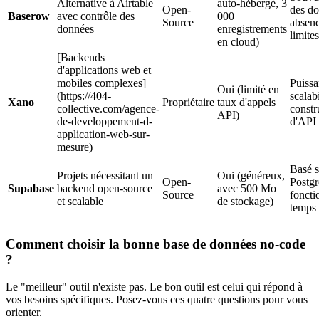
Alternative à Airtable
auto-hébergé, 3
Open-
des do
Baserow
avec contrôle des
000
Source
absen
données
enregistrements
limites
en cloud)
[Backends
d'applications web et
mobiles complexes]
Puissa
Oui (limité en
(https://404-
scalabi
Xano
Propriétaire
taux d'appels
collective.com/agence-
constr
API)
de-developpement-d-
d'API
application-web-sur-
mesure)
Basé s
Projets nécessitant un
Oui (généreux,
Open-
Postg
Supabase
backend open-source
avec 500 Mo
Source
foncti
et scalable
de stockage)
temps 
Comment choisir la bonne base de données no-code
?
Le "meilleur" outil n'existe pas. Le bon outil est celui qui répond à
vos besoins spécifiques. Posez-vous ces quatre questions pour vous
orienter.