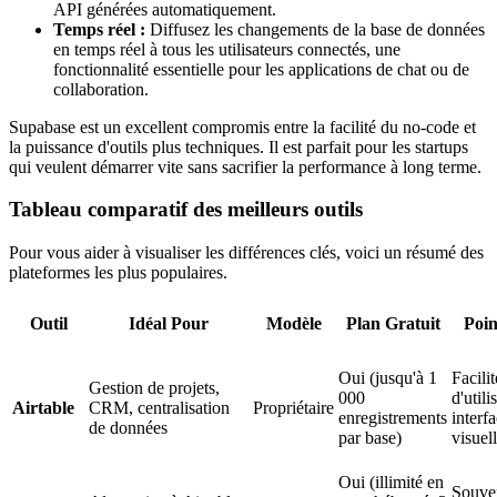
API générées automatiquement.
Temps réel :
Diffusez les changements de la base de données
en temps réel à tous les utilisateurs connectés, une
fonctionnalité essentielle pour les applications de chat ou de
collaboration.
Supabase est un excellent compromis entre la facilité du no-code et
la puissance d'outils plus techniques. Il est parfait pour les startups
qui veulent démarrer vite sans sacrifier la performance à long terme.
Tableau comparatif des meilleurs outils
Pour vous aider à visualiser les différences clés, voici un résumé des
plateformes les plus populaires.
Outil
Idéal Pour
Modèle
Plan Gratuit
Poin
Oui (jusqu'à 1
Facilit
Gestion de projets,
000
d'utili
Airtable
CRM, centralisation
Propriétaire
enregistrements
interf
de données
par base)
visuel
Oui (illimité en
Souver