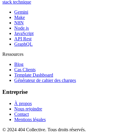
stack technique
Gemini
Make
N8N
Node.js
JavaScript
API Rest
GraphQL
Ressources
Blog
Cas Clients
Template Dashboard
Générateur de cahier des charges
Entreprise
À propos
Nous rejoindre
Contact
Mentions légales
© 2024 404 Collective. Tous droits réservés.