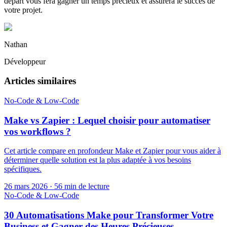
départ vous fera gagner un temps précieux et assurera le succès de
votre projet.
Nathan
Développeur
Articles similaires
No-Code & Low-Code
Make vs Zapier : Lequel choisir pour automatiser
vos workflows ?
Cet article compare en profondeur Make et Zapier pour vous aider à
déterminer quelle solution est la plus adaptée à vos besoins
spécifiques.
26 mars 2026
·
56 min de lecture
No-Code & Low-Code
30 Automatisations Make pour Transformer Votre
Business et Gagner des Heures Précieuses